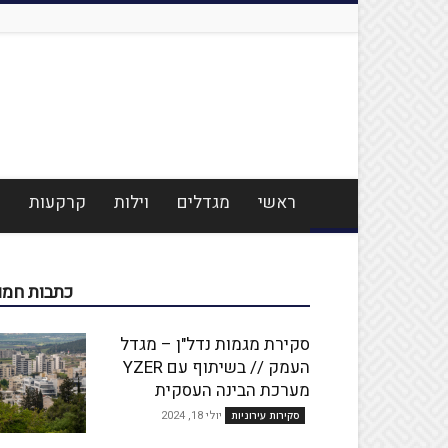
ראשי
מגדלים
וילות
קרקעות
מ
כתבות חמו
סקירת מגמות נדל"ן – מגדל
העמק // בשיתוף עם YZER
מערכת הבינה העסקית
יולי 18, 2024
סקירות עירוניות