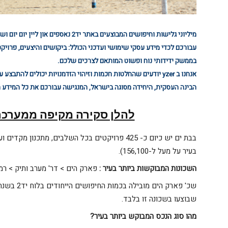
עבורכם לכדי מידע עסקי שימושי ועדכני הכולל: ביקושים והיצעים, פרויקט
בממשק ידידותי נוח ופשוט המותאם לצרכים שלכם.
הבינה העסקית, היחידה מסוגה בישראל, המנגישה עבורכם את כל המידע הנ
להלן סקירה מקיפה ממערכת yzer אודות בת 
בעיר על מעל ל-156,100).
השכונות המבוקשות ביותר בעיר
:
פארק הים > דר' מערב ותיק > רמ
שבוצעו בשכונה זו בלבד.
מהו סוג הנכס המבוקש ביותר בעיר
?