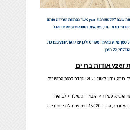
מיליוני גלישות וחיפושים המבוצעים באתר יד2 נאספים און ליין יום יום ושעה שעה לפלטפורמת yzer אשר מנתחת וממירה אותם
ים ומידע תכנוני, עסקאות, תשואות ומחירים והכל
אנחנו ב yzer יודעים שהחלטות חכמות וזיהוי הזדמנויות יכולים להתבצע על סמך מידע מהימן ומפורט ולכן יצרנו את yzer מערכת
דל"ני, כל הזמן.
ים
בבת ים יש כיום כ- 425 פרויקטים בכל השלבים, מתכנון מקדים ועד בנייה. (נכון לאוג' 2021 עומדת כמות התושבים
ת הנשיא עמידר > הגבול רוטשילד > לב העיר
שכ' פארק הים מובילה בכמות החיפושים הייחודים בלוח יד2 בשנה האחרונה, עם כ-45,320 חיפושים לרכישת דירה