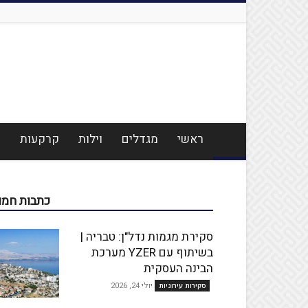
ראשי
מגדלים
וילות
קרקעות
מ
כתבות חמו
סקירת מגמות נדל"ן: טבריה |
בשיתוף עם YZER מערכת
הבינה העסקית
יולי 24, 2026
סקירות עירוניות