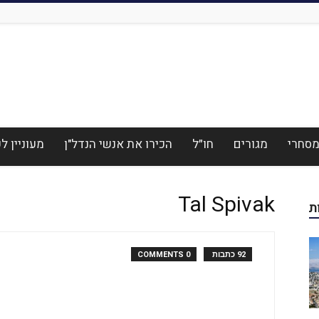
סחרי
מגורים
חו״ל
הכירו את אנשי הנדל"ן
מעוניין 
Tal Spivak
ת
92 כתבות
0 COMMENTS