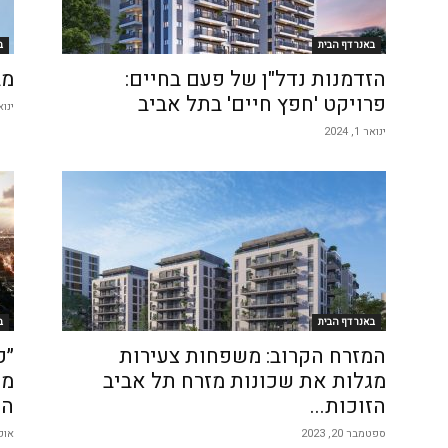
באנר דף הבית
ב
הזדמנות נדל"ן של פעם בחיים:
מב
פרויקט 'חפץ חיים' בתל אביב
ינואר 24
ינואר 1, 2024
באנר דף הבית
ב
המזרח הקרוב: משפחות צעירות
״ק
מגלות את שכונות מזרח תל אביב
מש
הזוכות...
הי
ספטמבר 20, 2023
אוקטו