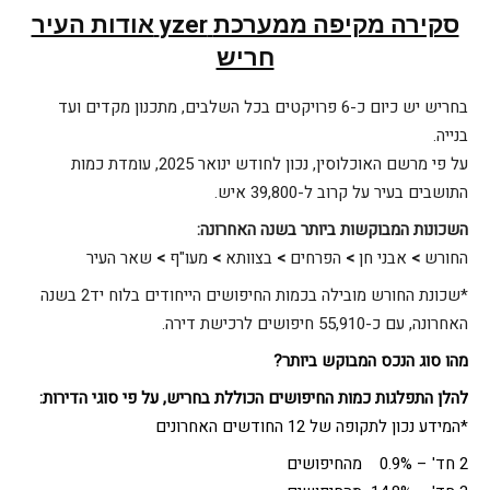
סקירה מקיפה ממערכת
yzer
אודות העיר
חריש
בחריש יש כיום כ-6 פרויקטים בכל השלבים, מתכנון מקדים ועד
בנייה.
על פי מרשם האוכלוסין, נכון לחודש ינואר 2025, עומדת כמות
התושבים בעיר על קרוב ל-39,800 איש.
השכונות המבוקשות ביותר בשנה האחרונה
:
החורש
>
אבני חן
>
הפרחים
>
בצוותא
>
מעו"ף
>
שאר העיר
*שכונת החורש מובילה בכמות החיפושים הייחודים בלוח יד2 בשנה
האחרונה, עם כ-55,910 חיפושים לרכישת דירה.
מהו סוג הנכס המבוקש ביותר
?
להלן
התפלגות כמות החיפושים הכוללת בחריש, על פי סוגי הדירות
:
*המידע נכון לתקופה של 12 החודשים האחרונים
2 חד' – 0.9% מהחיפושים