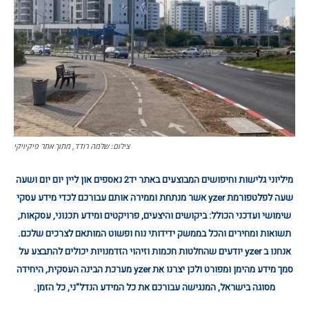
צילום: שלמה רודד, מתוך אתר פיקיויקי
מיליוני גלישות וחיפושים המבוצעים באתר יד2 נאספים און ליין יום יום ושעה
שעה לפלטפורמת yzer אשר מנתחת וממירה אותם עבורכם לכדי מידע עסקי
שימושי ועדכני הכולל: ביקושים והיצעים, פרויקטים ומידע תכנוני, עסקאות,
תשואות ומחירים והכל בממשק ידידותי נוח ופשוט המותאם לצרכים שלכם.
אנחנו ב yzer יודעים שהחלטות חכמות וזיהוי הזדמנויות יכולים להתבצע על
סמך מידע מהימן ומפורט ולכן יצרנו את yzer מערכת הבינה העסקית, היחידה
מסוגה בישראל, המנגישה עבורכם את כל המידע הנדל"ני, כל הזמן.