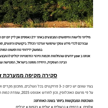
עבורכם לכדי מידע עסקי שימושי ועדכני הכולל: ביקושים והיצעים, פר
בממשק ידידותי נוח ופשוט המות
הבינה העסקית, היחידה מסוגה בישראל, המנגישה עבו
סקירה מקיפה ממערכת
yzer
בעיר שוהם יש כיום כ-3 פרויקטים בכל השלבים, מתכנון מקדים ועד בנייה.
על פי מרשם האוכלוסין, נכון לחודש אוגוסט 2025, עומדת כמות התושבים בעיר על כ-25,120 איש.
השכונות המבוקשות ביותר בשנה האחרונה
:
אלונים
>
כרמים
>
גבעולים
>
יעלים
>
רקפות
>
יובלים