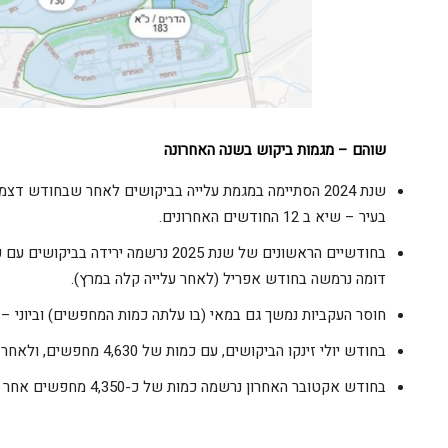
שוהם –
מגמות ביקוש בשנה האחרונה
בעיר – שיא ב 12 החודשים האחרונים.
דומה נרמשה בחודש אפריל (לאחר עלייה קלה במרץ).
חוסר העקביות נמשך גם במאי (בו עלתה כמות המחפשים) וביוני – בו שוב ירד
בחודש יולי זינקו הביקושים, עם כמות של 4,630 מחפשים, ולאחר מכן באוגוסט ובספטמבר שבה מגמת הירידה.
בחודש אקטובר האחרון נרשמה כמות של כ-4,350 מחפשים אחר דירה לרכישה בעיר.