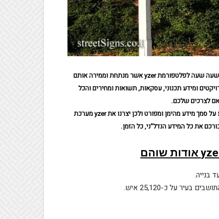
מיליוני גלישות וחיפושים המבוצעים באתר יד2 נאספים און ליין יום יום ושעה שעה לפלטפורמת yzer אשר מנתחת וממירה אותם
ויקטים ומידע תכנוני, עסקאות, תשואות ומחירים והכל
אם לצרכים שלכם.
אנחנו ב yzer יודעים שהחלטות חכמות וזיהוי הזדמנויות יכולים להתבצע על סמך מידע מהימן ומפורט ולכן יצרנו את yzer מערכת
רכם את כל המידע הנדל"ני, כל הזמן.
אודות שוהם