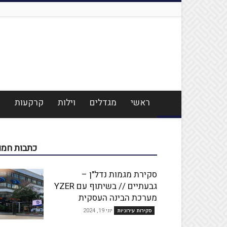
ראשי
מגדלים
וילות
קרקעות
מ
כתבות חמו
סקירת מגמות נדל"ן –
גבעתיים // בשיתוף עם YZER
מערכת הבינה העסקית
יוני 19, 2024
סקירות עירוניות