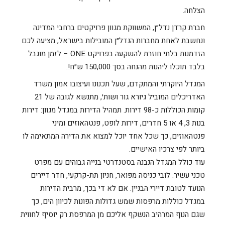
הצלחה.
חברת קרדן נדל״ן, המשווקת מגוון פרויקטים ברחבי המדינה
ונחשבת לאחת מחברות הנדל״ן המובילות בישראל, מציעה לכם
הזדמנות בלתי חוזרת להשקעה בפרויקט ONE – לזמן מוגבל
בלבד תוכלו ליהנות מהנחה בסך 150,000 ש״ח!.
המגדל היוקרתי והמתקדם, שעל תכנונו ועיצובו אמון משרד
האדריכלים המוביל גיורא גור ושות׳, מתנשא לגובה של 21
קומות הכוללות כ-98 דירות. תמהיל הדירות במגדל מגוון: דירות
בנות 3, 4 או 5 חדרים, דירות לופט, פנטהאוזים ומיני
פנטהאוזים, כך שכל אחד יוכל למצוא את הדירה המתאימה לו
ביותר לפי צרכיו האישיים.
עוד כולל המגדל הנבנה בסטנדרטי בנייה גבוהים עם מפרט
טכני עשיר: לובי כניסה מפואר, חניון תת-קרקעי, חדר דיירים
הנועד לטובת דיירי הבניין. אם לא די בכך, מרבית הדירות
במגדל כוללות מרפסות שמש גדולות הפונות לכיוון הים, כך
שגם הנוף המרהיב הנשקף אליכם מן המרפסת רק יוסיף לחווית