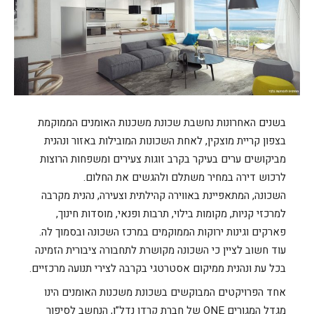
בשנים האחרונות נחשבת שכונת משכנות האומנים הממוקמת
בצפון קריית מוצקין, לאחת השכונות המובילות באזור ונהנית
מביקושים ערים בעיקר בקרב זוגות צעירים ומשפחות הרוצות
לרכוש דירה במחיר משתלם ולהגשים את החלום.
השכונה, המתאפיינת באווירה קהילתית וצעירה, נהנית מקרבה
למרכזי קניות, מקומות בילוי, תרבות ופנאי, מוסדות חינוך,
פארקים וגינות ירוקות הממוקמים במרכז השכונה ובסמוך לה.
עוד חשוב לציין כי השכונה מקושרת לתחבורה ציבורית הזמינה
בכל עת ונהנית ממיקום אסטרטגי בקרבה לצירי תנועה מרכזיים.
אחד הפרויקטים המבוקשים בשכונת משכנות האומנים הינו
מגדל המגורים ONE של חברת קרדן נדל”ן, הנחשב לסיפור