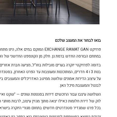
בואו לבחור את המעצב שלכם
פרויקט EXCHANGE RAMAT GAN המוקם במי
במתחם הבורסה החדש ברמת גן. חלק מן הקונספט החדשני של הפרוי
בדומה לפרויקטי יוקרה בערים מובילות בחו"ל, מציעה חברת אזורים
בנות 3 ו 4 חדרים, המתוכננות ומעוצבות עד הפרט האחרון, בסטנדרטי פרימיום.
על עיצוב הדירות אמונים שלושה ממיטב האדריכלים והמעצבים ביש
לבנטל והמעצבת מיכל האן.
השלושה עיצבו עבור הרוכשים דירות בסגנונות שונים — "שקט ואירופא
לוק של דירת חלומות כאילו יצאה מתוך מגזין עיצוב, לרבות מותגי 
בכל פרט שמגדיר סטנדרטים חדשים בתחום מגורי היוקרה בישראל
נקודת המוצא המשותפת לסגנונות העיצוביים היא התפר בין האינטנס