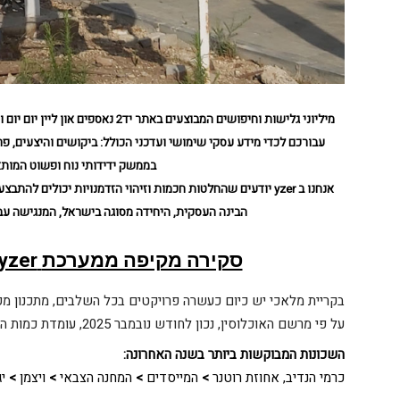
עבורכם לכדי מידע עסקי שימושי ועדכני הכולל: ביקושים והיצעים, פר
בממשק ידידותי נוח ופשוט המות
הבינה העסקית, היחידה מסוגה בישראל, המנגישה עבו
סקירה מקיפה ממערכת
yzer
בקריית מלאכי יש כיום כעשרה פרויקטים בכל השלבים, מתכנון מקד
על פי מרשם האוכלוסין, נכון לחודש נובמבר 2025, עומדת כמות התושבים בעיר על כ-29,920 איש.
השכונות המבוקשות ביותר בשנה האחרונה
:
כרמי הנדיב, אחוזת רוטנר
>
המייסדים
>
המחנה הצבאי
>
ויצמן
>
י