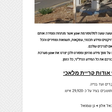
מיליוני גלישות וחיפושים המבוצעים באתר יד2 נאספים און ליין יום יום ושעה שעה לפלטפורמת yzer אשר מנתחת וממירה אותם
ויקטים ומידע תכנוני, עסקאות, תשואות ומחירים והכל
אם לצרכים שלכם.
אנחנו ב yzer יודעים שהחלטות חכמות וזיהוי הזדמנויות יכולים להתבצע על סמך מידע מהימן ומפורט ולכן יצרנו את yzer מערכת
רכם את כל המידע הנדל"ני, כל הזמן.
אודות קריית מלאכי
ים ועד בנייה.
גאל אלון
>
גן שמואל