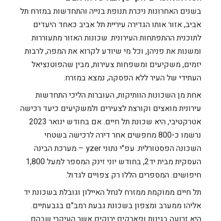
בשנים האחרונות ניכרת תנופת בנייה והתחדשות במזרח תל
אביב, אזור אותו הגדירה עיריית תל אביב כאחד היעדים
לתוכנית ההתפתחות העירונית. שכונות האזור מתעוררות
ומשנות את פניהן, וכל מי שיודע לקרוא את המפה, לרבות
יזמים, משקיעים ומשפחות צעירות, מבין שהפוטנציאל
העתידי של העיר ללא הפסקה, נמצא במזרח.
אחת מן השכונות הוותיקות, העוברות הליכי התחדשות
עירונית מואצים וקורצת לצעירים ולמשקיעים כיעד רכישה
אטרקטיבי, היא שכונת תל חיים. אם בחודש ינואר 2023
נרשמו כ-800 מחפשים אחר דירה לרכישה בשטחי
השכונה הפסטורלית. עפ"י נתוני yzer – מערכת הבינה
העסקית מבית יד2, בחודש יוני זינק המספר למעל 1,800
חיפושים. המספרים הללו רק צפויים לגדול.
תל חיים ממוקמת ממזרח לנחל האיילון וגובלת בשכונת יד
אליהו ממערב ומצפון בשכונת גבעת רמב"ם בגבעתיים.
היא זרועה בגינות ופארקים ירוקים אשר העיקרי שבהם