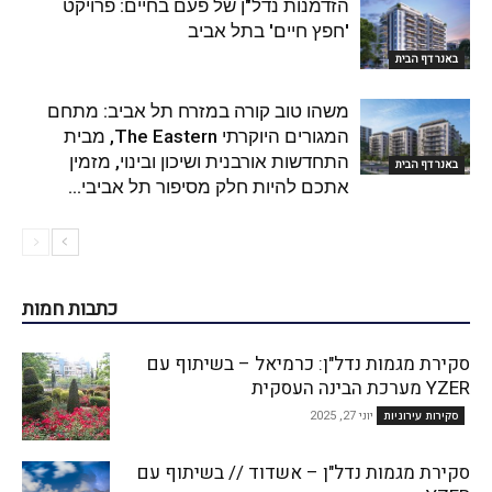
הזדמנות נדל"ן של פעם בחיים: פרויקט
'חפץ חיים' בתל אביב
באנר דף הבית
משהו טוב קורה במזרח תל אביב: מתחם
המגורים היוקרתי The Eastern, מבית
התחדשות אורבנית ושיכון ובינוי, מזמין
באנר דף הבית
אתכם להיות חלק מסיפור תל אביבי...
כתבות חמות
סקירת מגמות נדל"ן: כרמיאל – בשיתוף עם
YZER מערכת הבינה העסקית
יוני 27, 2025
סקירות עירוניות
סקירת מגמות נדל"ן – אשדוד // בשיתוף עם