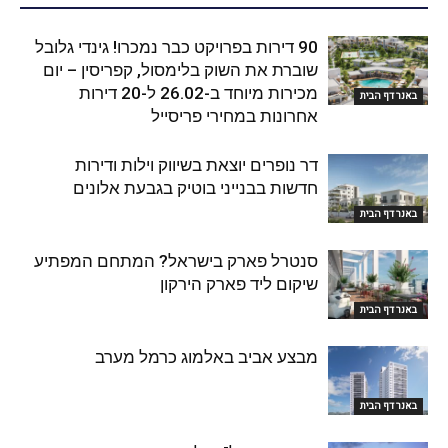
90 דירות בפרויקט כבר נמכרו! גינדי גלובל
שוברת את השוק בלימסול, קפריסין – יום
מכירות מיוחד ב-26.02 ל-20 דירות
באנר דף הבית
אחרונות במחירי פריסייל
דר נופרים יוצאת בשיווק וילות ודירות
חדשות בבנייני בוטיק בגבעת אלונים
באנר דף הבית
סנטרל פארק בישראל? המתחם המפתיע
שיקום ליד פארק הירקון
באנר דף הבית
מבצע אביב באלמוג כרמל מערב
באנר דף הבית