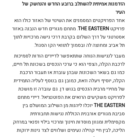
הזדמנות אמיתית להשתלב ברובע החדש והנחשק של
העיר
אחד הפרויקטים המסמנים את השינוי של האזור כולו הוא
פרויקט
THE EASTERN
. מתחם מגורים חדש הנבנה באזור
אסטרטגי על דרך השלום בקרבת דרכי גישה מרכזיות לתוך
תל אביב ומחוצה לה ובסמוך לתוואי הקו הסגול.
מעבר לנגישות הנוחה שתתאפשר לדיירים הודות לסמיכות
לרכבת הקלה, הצפי הוא כי ערכי הנכסים בשכונת תל חיים,
כמו גם בשאר השכונות שבהן עוברת או תעבור הרכבת
הקלה, יוסיף ויעלה וזאת, כמובן גם בנוסף לעליה התמידית
של מחירי מרבית הנכסים בגוש דן. גם עובדה זו מושכת
לפרויקט משקיעים הרואים את הפוטנציאל.
דיירי מתחם
THE EASTERN
יוכלו ליהנות מן השילוב המושלם בין
סביבת מגורים אורבנית הכוללת נגישות תחבורתית
מקסימלית ומגוון מוסדות חינוך ומרכזי בילוי ופנאי במרחק
הליכה, לבין חיי קהילה נעימים ושלווים לצד גינות ירוקות