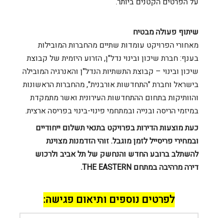
על הפרטים הקטנים ביותר.
שיתוף פעולה מבטיח
מאחורי הפרויקט עומדות שתיים מהחברות המובילות
בענף: חברת שיכון ובינוי נדל"ן, הזרוע היזמית של קבוצת
שיכון ובינוי – קבוצת התשתיות הנדל"ן והאנרגיה המובילה
בישראל וחברת "התחדשות אורבנית", מהחברות הראשונות
והוותיקות בתחום ההתחדשות העירונית ואשר מתמקדת
במיזמי הריסה ובנייה ובמתחמי פינוי-בינוי בפריסה ארצית.
כעת מוצעות הדירות בפרויקט בתנאי תשלום ייחודיים
ובמחירי פריסייל לזמן מוגבל. זוהי הזדמנות מצוינת
להשתלב ברובע החדש והנחשק של תל אביב ולרכוש
דירה מרהיבה במתחם THE EASTERN.
לפרטים נוספים ותיאום פגישה: