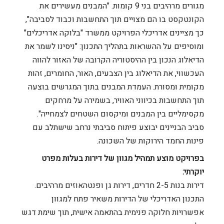
מגורים מרהיבים בני 9 קומות. "המבנים מעשירים את
הקונטקסט בו הם מצויים תוך התחשבות וכבוד לסביבה",
כך מציינים אדריכלי הפרויקט ממשרד "בלוקה אדריכלים"
ומוסיפים על ההשראות בתהליך התכנון:
"ניסינו לשמר את
הדיאלוג הנכון בין ההיסטוריה הקרובה של האזור להווה
העכשווי, את הדיאלוג בין הצבעים, האור, החומרים, זהות
מקומית ומסורת. העמדת המבנים בתוך המגרשים בוצעה
תוך התחשבות בכיווני האוויר, בשמירה על מרחקים
מקסימליים בין המבנים ומיקסום השטחים לצמחייה".
סביב הבניינים יבוצע פיתוח סביבתי נרחב שישתלב עם
פינות החמד הירוקות של השכונה.
בפרויקט מוצע תמהיל מגוון של דירות בעלות מפרט
יוקרתי:
דירות בנות 2-5 חדרים, דירות גן ופנטהאוזים מרהיבים.
התכנון האדריכלי של הדירות משאיר פתח למגוון
אפשרויות חלוקה פנימית בהתאמה אישית, תוך שימת דגש