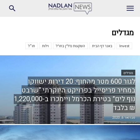
מגדלים
Invest
באנר דף הבית
השקעות נדל"ן בחו"ל
וילות
חו״ל
מגדלים
לגור 600 מטר מהחוף: 20 דירות ישווקו
במחיר פריסייל בפרויקט היוקרתי “שרבט
נוף לים” בטירת הכרמל ויימכרו ב-1,220,000
₪ בלבד
פברואר 6, 2020