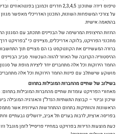
טיפוס דירה שתוכנן: 2,3,4,5 חדרים וכמובן בפ
על צורכי המשפחות השונות, התכנון האדריכלי מאפשר מגוון א
בהתאמה אישית.
החזות החיצונית המרשימה של הבניינים תתכתב עם הסגנון התל
מתכנני הפרויקט, בלוקה אדריכלים, מציינים כי "בפרויקט דרך
ברורה
המעשירים את הקונטקסט בו הם מצויים תוך התחשבות וכ
ההיסטוריה הקרובה של האזור להווה העכשווי.
סביב הבניינים
החמד הירוקות וכל אלה מתחברים יחד ליצירת מופת של סגנון 
מושקע שישתלב עם פינות החמד הירוקות וכל אלה מתחברים יח
בשילוב של שתיים מהחברות המובילות בתחום
מאחורי הפרויקט עומדות שתיים מהחברות המובילות בתחום: חבר
שיכון ובינוי – קבוצת התשתיות הנדל"ן והאנרגיה המובילה ב
הראשונות והוותיקות בתחום ההתחדשות העירונית אשר מתמקדת 
בפריסה ארצית, לרבות בערים תל אביב, ירושלים גבעתיים וחול
כעת מוצעות הדירות בפרויקט במחירי פריסייל לזמן מוגבל וזו