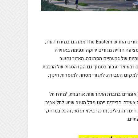
תל אביב של המחר הולכת להיראות שונה, משופרת. מתחם המגורים החדש The Eastern ממוקם במזרח העיר,
יעה חוויית מגורים ירוקה ונעימה באווירה
תיות של גבעתיים הסמוכה. האזור נחשב
ם ובעתיד יעבור בסמוך גם הקו הסגול של הרכבת
למקום העבודה, לאזורי מסחר, למוסדות חינוך,
 אומרים בחברת התחדשות אורבנית, ״מזרח תל
ירה. הדיירים ייהנו מכל הטוב שיש לתל אביב
וך מובילים, מרכזי בילוי ופנאי, והכל במרחק
תיים.