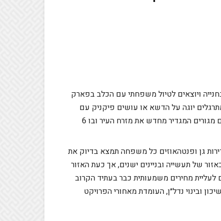
חנייה ויוצאים לטיול משפחתי עם הכלב בפארק
תרגלים יוגה על הדשא או עושים פיקניק עם
חברים בשבת בבוקר… ברוכים הבאים ל The Eastern – מתחם מגורים המגדיר מחדש את מזרח העיר ובו 6
 הדירות המגוון, הכולל דירות בנות 2,3,4,5 חד', דירות גן ופנטהאוזים כל משפחה תמצא בדיוק את
אזור של תעשייה ובניינים ישנים, אך כעת האזור
 לעליית מחירים משמעותית כבר בעתיד הקרוב
ון ובינוי נדל״ן, העומדת מאחורי הפרויקט