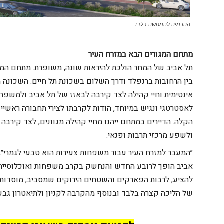
ההדמיה להמחשה בלבד
מתחם המגורים הבא במזרח העיר
בין הרחובות ברנפלד ודרך השלום בשכונת תל חיים. השכונה מצ
אינטימית וחיי קהילה לצד קירבה לבאזז של תל אביב ולמשפח
לאסטרטגי ונגיש במיוחד, הודות לקרבתו לצירי תחבורה ראשיי
הקלה. הדיירים במתחם ייהנו מחיי קהילה מגוונים, לצד קירבה 
ולשפע מרכזי תרבות ופנאי.
״המעבר למזרח העיר עבור משפחות צעירות הוא טבעי לגמרי״,
אביב הופך לרובע החדש והנחשק בקרב משפחות ואוכלוסייה צע
להציע, לרבות הפארקים והשטחים הירוקים שמסביב, מוסדות חינ
של הליכה קצרה בלבד ובנוסף מהקרבה לקניון ולתיאטרון גבע